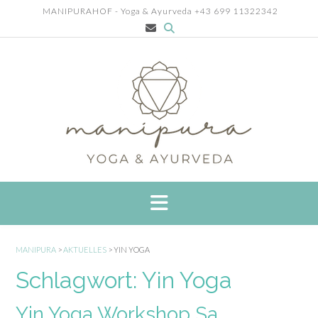
Skip
MANIPURAHOF - Yoga & Ayurveda +43 699 11322342
to
content
MANIPURA
>
AKTUELLES
>
YIN YOGA
Schlagwort:
Yin Yoga
Yin Yoga Workshop Sa