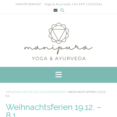
Skip
MANIPURAHOF - Yoga & Ayurveda +43 699 11322342
to
content
MANIPURA
>
AKTUELLES
>
UNCATEGORIZED
>
WEIHNACHTSFERIEN 19.12. –
8.1.
Weihnachtsferien 19.12. –
8.1.