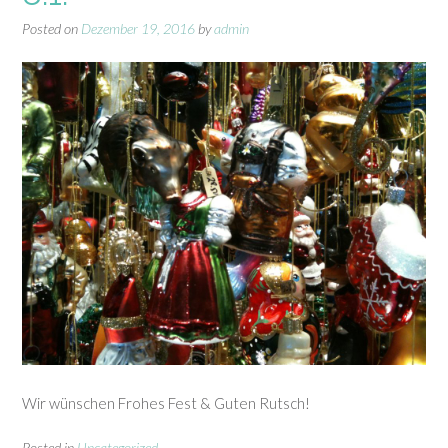
Posted on
Dezember 19, 2016
by
admin
Wir wünschen Frohes Fest & Guten Rutsch!
Posted in
Uncategorized