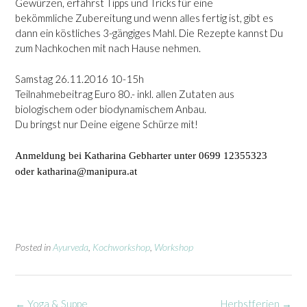
Gewürzen, erfährst Tipps und Tricks
für eine
bekömmliche
Zubereitung und wenn alles fertig ist, gibt es
dann ein k
östliches 3-gängiges Mahl.
Die Rezepte kannst Du
zum Nachkochen mit nach Hause nehmen.
Samstag 26
.
11.2016 10-15h
Teilnahmebeitrag Euro 80.- inkl. allen Zutaten
aus
biologischem oder biodynamischem Anbau
.
Du bringst nur Deine eigene Schürze mit!
Anmeldung bei Katharina Gebharter unter 0699 12355323
oder
katharina@manipura.at
Posted in
Ayurveda
,
Kochworkshop
,
Workshop
Post
←
Yoga & Suppe
Herbstferien
→