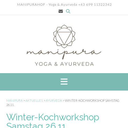
Skip
MANIPURAHOF - Yoga & Ayurveda +43 699 11322342
to
content
MANIPURA
>
AKTUELLES
>
AYURVEDA
>
WINTER-KOCHWORKSHOP SAMSTAG
26.11.
Winter-Kochworkshop
Samstag 26.11.